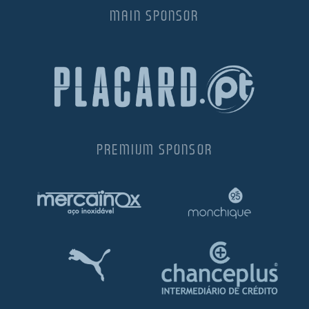
MAIN SPONSOR
l de Denúncias
unds
actos
identes
ion
PREMIUM SPONSOR