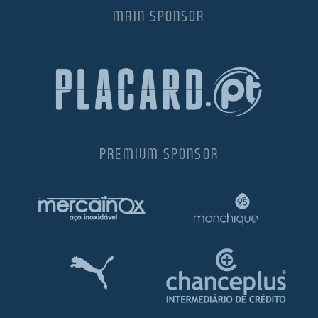
MAIN SPONSOR
l de Denúncias
unds
actos
identes
ion
PREMIUM SPONSOR