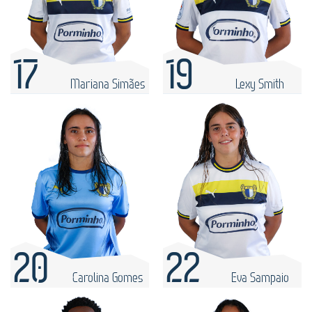
17
19
Mariana Simães
Lexy Smith
20
22
Carolina Gomes
Eva Sampaio