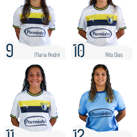
9
10
Maria André
Rita Dias
11
12