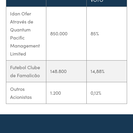
l de Denúncias
Idan Ofer
Através de
unds
actos
Quantum
850.000
85%
Pacific
identes
Management
Limited
ion
Futebol Clube
148.800
14,88%
de Famalicão
Outros
1.200
0,12%
Acionistas