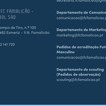
secretaria.fcfamalicao@gm
 FC FAMALICÃO –
Departamento de Comunic
BOL SAD
comunicacao@fcfamalicao.
mpo de Tiro, n.º 100
Departamento de Marketin
482 Esmeriz – V.N. Famalicão
marketing@fcfamalicao.pt
2 141 720
Pedidos de acreditação Fut
Masculino
comunicacao@fcfamalicao.
Departamento de scouting
(Pedidos de observação)
scouting@fcfamalicao.pt