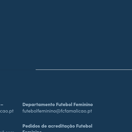
 –
Departamento Futebol Feminino
cao.pt
futebolfeminino@fcfamalicao.pt
Pedidos de acreditação Futebol
Feminino