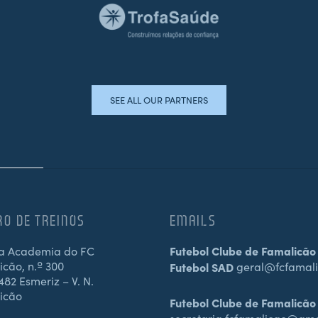
SEE ALL OUR PARTNERS
RO DE TREINOS
EMAILS
a Academia do FC
Futebol Clube de Famalicão
cão, n.º 300
Futebol SAD
geral@fcfamali
82 Esmeriz – V. N.
icão
Futebol Clube de Famalicão