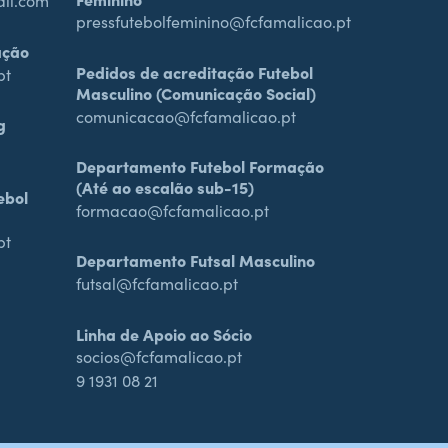
ail.com
pressfutebolfeminino@fcfamalicao.pt
ação
Pedidos de acreditação Futebol
pt
Masculino (Comunicação Social)
comunicacao@fcfamalicao.pt
g
Departamento Futebol Formação
(Até ao escalão sub-15)
ebol
formacao@fcfamalicao.pt
pt
Departamento Futsal Masculino
futsal@fcfamalicao.pt
Linha de Apoio ao Sócio
socios@fcfamalicao.pt
9 1931 08 21