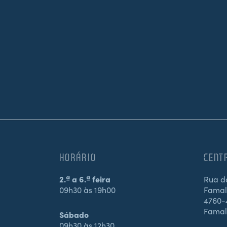
HORÁRIO
CENT
2.ª a 6.ª feira
Rua d
09h30 às 19h00
Famali
4760-4
Famal
Sábado
09h30 às 12h30