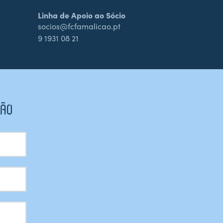
Linha de Apoio ao Sócio
socios@fcfamalicao.pt
9 1931 08 21
CÃO