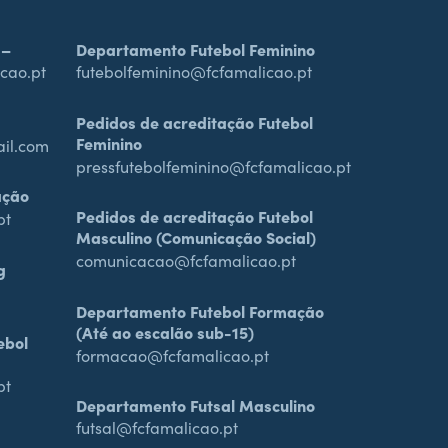
 –
Departamento Futebol Feminino
cao.pt
futebolfeminino@fcfamalicao.pt
Pedidos de acreditação Futebol
Feminino
ail.com
pressfutebolfeminino@fcfamalicao.pt
ação
Pedidos de acreditação Futebol
pt
Masculino (Comunicação Social)
comunicacao@fcfamalicao.pt
g
Departamento Futebol Formação
(Até ao escalão sub-15)
ebol
formacao@fcfamalicao.pt
pt
Departamento Futsal Masculino
futsal@fcfamalicao.pt