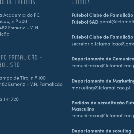
RO DE TREINOS
EMAILS
a Academia do FC
Futebol Clube de Famalicão
cão, n.º 300
Futebol SAD
geral@fcfamali
82 Esmeriz – V. N.
icão
Futebol Clube de Famalicão
secretaria.fcfamalicao@gm
 FC FAMALICÃO –
Departamento de Comunic
BOL SAD
comunicacao@fcfamalicao.
mpo de Tiro, n.º 100
Departamento de Marketin
482 Esmeriz – V.N. Famalicão
marketing@fcfamalicao.pt
2 141 720
Pedidos de acreditação Fut
Masculino
comunicacao@fcfamalicao.
Departamento de scouting