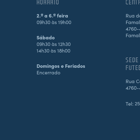
HORÁRIO
CENT
2.ª a 6.ª feira
Rua d
09h30 às 19h00
Famali
4760-4
Famal
Sábado
09h30 às 12h30
14h30 às 18h00
SEDE
Domingos e Feriados
FUTE
Encerrado
Rua Ca
4760-
Tel:
25