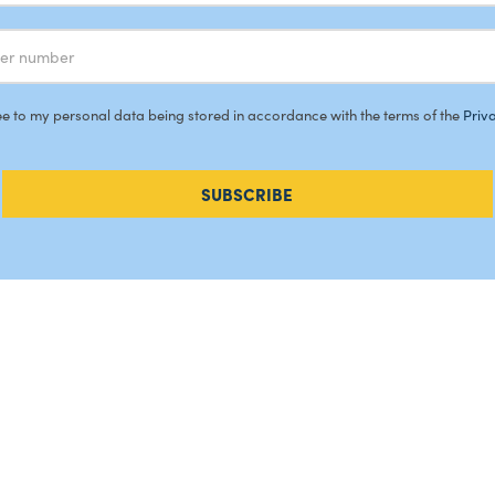
ee to my personal data being stored in accordance with the terms of the
Priv
SUBSCRIBE
Como che
Contacte
DEPERDICAO
Acreditaç
Livro de 
Canal de