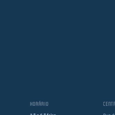
HORÁRIO
CENT
2.ª a 6.ª feira
Rua d