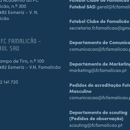
cão, n.º 300
Futebol SAD
geral@fcfamali
82 Esmeriz – V. N.
icão
Futebol Clube de Famalicão
secretaria.fcfamalicao@gm
 FC FAMALICÃO –
Departamento de Comunic
BOL SAD
comunicacao@fcfamalicao.
mpo de Tiro, n.º 100
Departamento de Marketin
482 Esmeriz – V.N. Famalicão
marketing@fcfamalicao.pt
2 141 720
Pedidos de acreditação Fut
Masculino
comunicacao@fcfamalicao.
Departamento de scouting
(Pedidos de observação)
scouting@fcfamalicao.pt