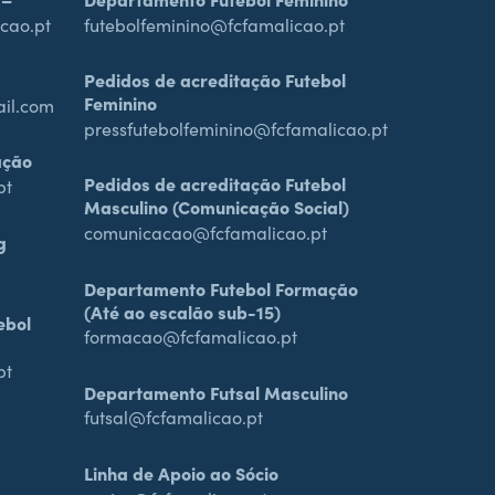
cao.pt
futebolfeminino@fcfamalicao.pt
Pedidos de acreditação Futebol
Feminino
ail.com
pressfutebolfeminino@fcfamalicao.pt
ação
Pedidos de acreditação Futebol
pt
Masculino (Comunicação Social)
comunicacao@fcfamalicao.pt
g
Departamento Futebol Formação
(Até ao escalão sub-15)
ebol
formacao@fcfamalicao.pt
pt
Departamento Futsal Masculino
futsal@fcfamalicao.pt
Linha de Apoio ao Sócio