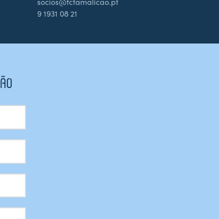
socios@fcfamalicao.pt
9 1931 08 21
CÃO