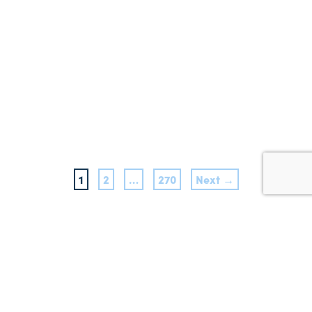
1
2
…
270
Next →