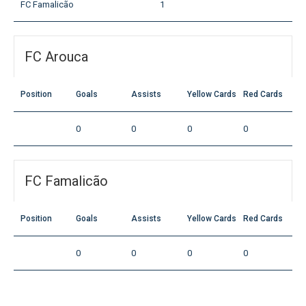
FC Famalicão
1
FC Arouca
Position
Goals
Assists
Yellow Cards
Red Cards
0
0
0
0
FC Famalicão
Position
Goals
Assists
Yellow Cards
Red Cards
0
0
0
0