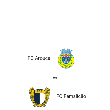
l de Denúncias
unds
actos
identes
ion
FC Arouca
vs
FC Famalicão