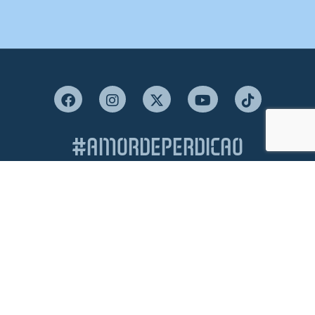
#AMORDEPERDICAO
Como chegar
Contacte-nos
Acreditações
Livro de Reclamações
Canal de Denúncias
Política de Privacidade e Proteção de Dados
Política de Cookies