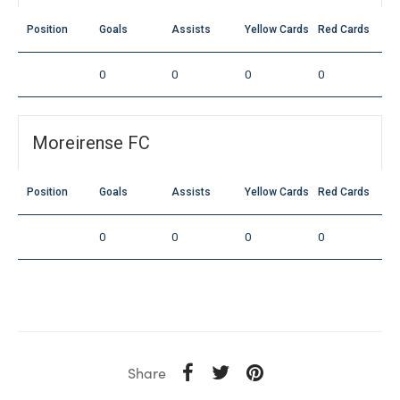
Position
Goals
Assists
Yellow Cards
Red Cards
0
0
0
0
Moreirense FC
Position
Goals
Assists
Yellow Cards
Red Cards
0
0
0
0
Share