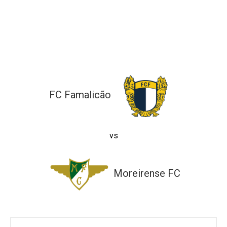
l de Denúncias
unds
actos
identes
FC Famalicão
ion
vs
Moreirense FC