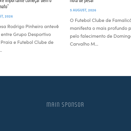
re importante começar bem o
Nota de pesar
nato”
5 AUGUST, 2026
T, 2026
O Futebol Clube de Famalic
esa Rodrigo Pinheiro antevê
manifesta o mais profundo 
 entre Grupo Desportivo
pelo falecimento de Doming
l Praia e Futebol Clube de
Carvalho M…
…
MAIN SPONSOR