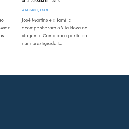
Uma odisseia em Como
4 AUGUST, 2026
ão
José Martins e a família
pesar
acompanharam o Vila Nova na
os
viagem a Como para participar
num prestigiado t…