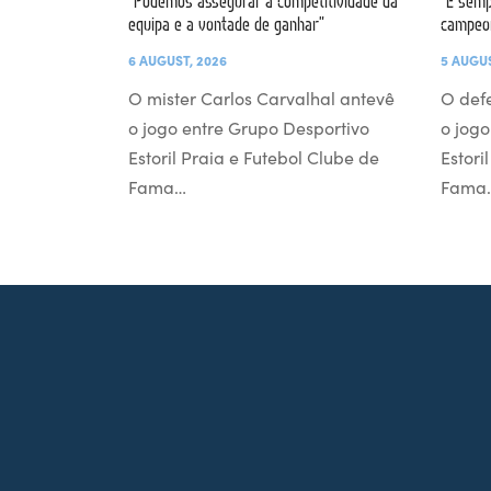
“Podemos assegurar a competitividade da
“É semp
equipa e a vontade de ganhar”
campeo
6 AUGUST, 2026
5 AUGUS
O mister Carlos Carvalhal antevê
O def
o jogo entre Grupo Desportivo
o jogo
Estoril Praia e Futebol Clube de
Estori
Fama…
Fama