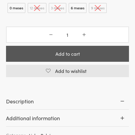
23.00€.
16.10€.
0 meses
12 meses
3 meses
6 meses
9 meses
Add to cart
Add to wishlist
Description
Additional information