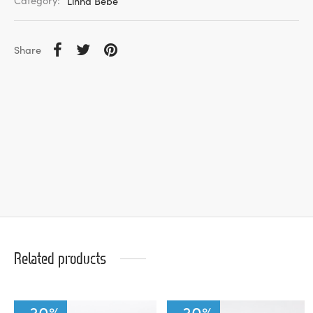
Category:
Linha Bebé
Share
Related products
-
30
%
-
30
%