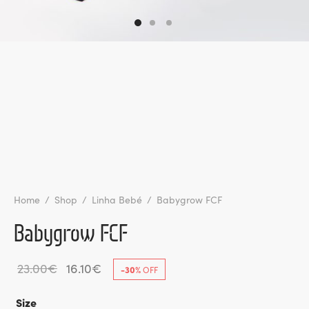
l de Denúncias
unds
actos
identes
ion
Home
/
Shop
/
Linha Bebé
/
Babygrow FCF
Babygrow FCF
Original
Current
23.00
€
16.10
€
-
30
%
OFF
price
price
Size
was:
is: