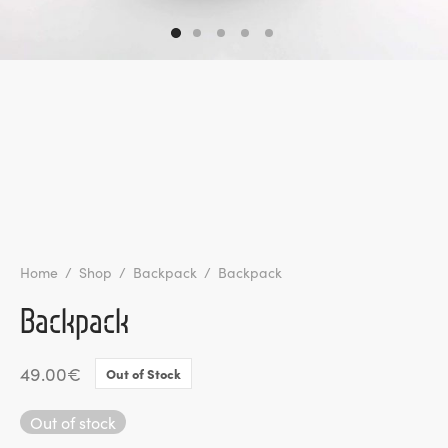
l de Denúncias
unds
actos
identes
ion
Home
/
Shop
/
Backpack
/
Backpack
Backpack
49.00
€
Out of Stock
Out of stock