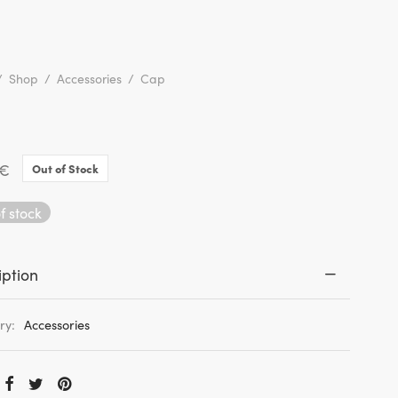
/
Shop
/
Accessories
/
Cap
€
Out of Stock
f stock
iption
ry:
Accessories