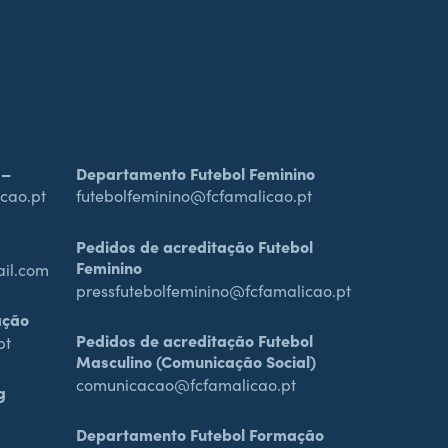
 –
Departamento Futebol Feminino
cao.pt
futebolfeminino@fcfamalicao.pt
Pedidos de acreditação Futebol
Feminino
ail.com
pressfutebolfeminino@fcfamalicao.pt
ação
Pedidos de acreditação Futebol
pt
Masculino (Comunicação Social)
comunicacao@fcfamalicao.pt
g
Departamento Futebol Formação