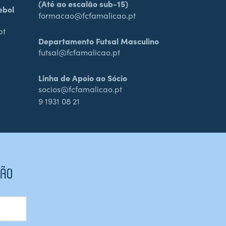
(Até ao escalão sub-15)
ebol
formacao@fcfamalicao.pt
pt
Departamento Futsal Masculino
futsal@fcfamalicao.pt
Linha de Apoio ao Sócio
socios@fcfamalicao.pt
9 1931 08 21
CÃO