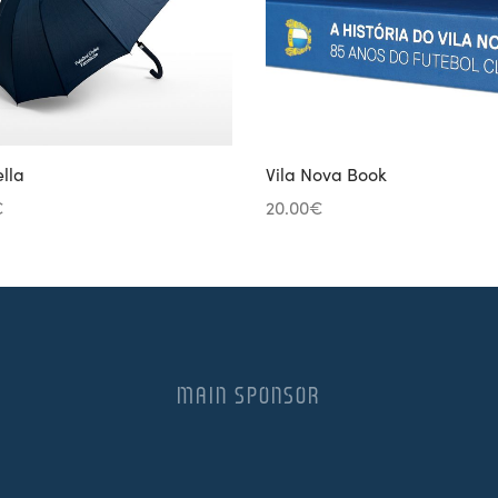
lla
Vila Nova Book
€
20.00
€
MAIN SPONSOR