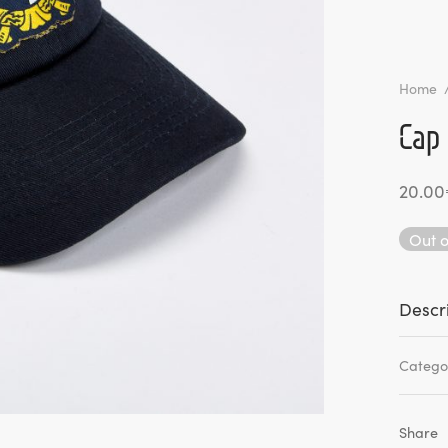
Home
Cap
20.00
Out o
Descr
Catego
Share