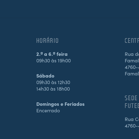
HORÁRIO
CENT
2.ª a 6.ª feira
Rua d
09h30 às 19h00
Famali
4760-4
Famal
Sábado
09h30 às 12h30
14h30 às 18h00
SEDE
Domingos e Feriados
FUTE
Encerrado
Rua Ca
4760-