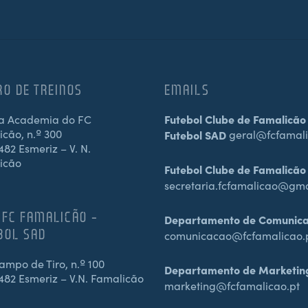
RO DE TREINOS
EMAILS
a Academia do FC
Futebol Clube de Famalicão
cão, n.º 300
Futebol SAD
geral@fcfamali
82 Esmeriz – V. N.
icão
Futebol Clube de Famalicão
secretaria.fcfamalicao@gm
 FC FAMALICÃO –
Departamento de Comunic
BOL SAD
comunicacao@fcfamalicao.
mpo de Tiro, n.º 100
Departamento de Marketin
482 Esmeriz – V.N. Famalicão
marketing@fcfamalicao.pt