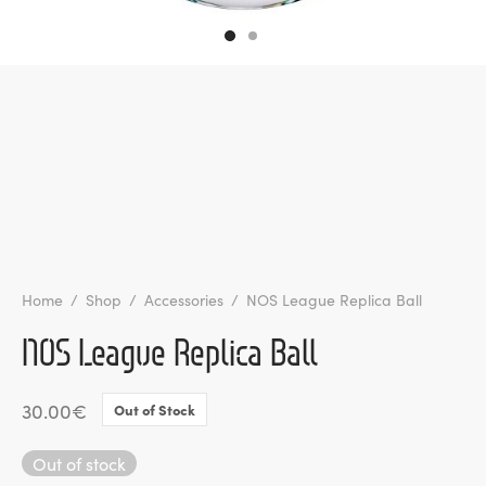
l de Denúncias
unds
actos
identes
ion
Home
/
Shop
/
Accessories
/
NOS League Replica Ball
NOS League Replica Ball
30.00
€
Out of Stock
Out of stock