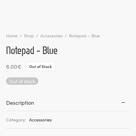
l de Denúncias
unds
actos
Home
/
Shop
/
Accessories
/
Notepad – Blue
identes
Notepad – Blue
ion
6.00
€
Out of Stock
Out of stock
Description
Category:
Accessories