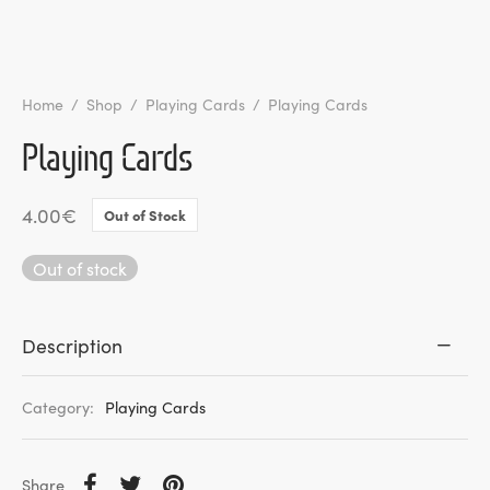
l de Denúncias
unds
actos
Home
/
Shop
/
Playing Cards
/
Playing Cards
Playing Cards
identes
ion
4.00
€
Out of Stock
Out of stock
Description
Category:
Playing Cards
Share