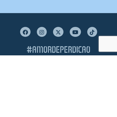
#AMORDEPERDICAO
Como chegar
Contacte-nos
Acreditações
Livro de Reclamações
Canal de Denúncias
Política de Privacidade e Proteção de Dados
Política de Cookies