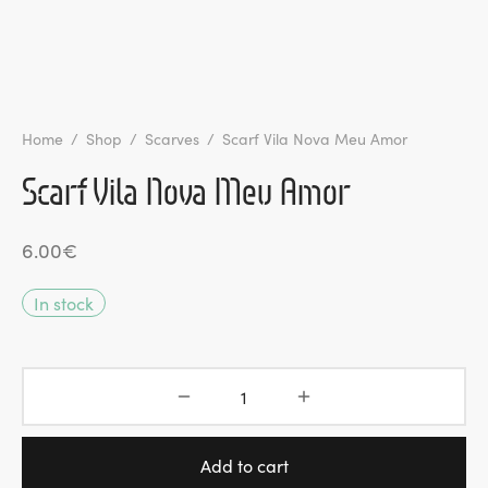
l de Denúncias
unds
actos
Home
/
Shop
/
Scarves
/
Scarf Vila Nova Meu Amor
identes
Scarf Vila Nova Meu Amor
ion
6.00
€
In stock
Add to cart