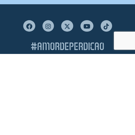
#AMORDEPERDICAO
Como chegar
Contacte-nos
Acreditações
Livro de Reclamações
Canal de Denúncias
Política de Privacidade e Proteção de Dados
Política de Cookies
Termos & Condições