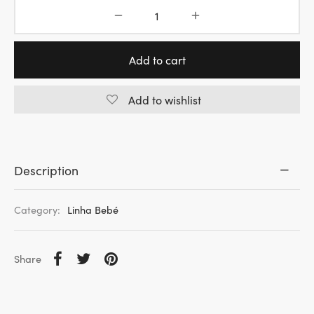
23.00€.
16.10€.
Add to cart
Add to wishlist
Description
Category:
Linha Bebé
Share