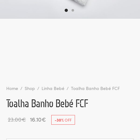
l de Denúncias
unds
actos
identes
ion
Home
/
Shop
/
Linha Bebé
/
Toalha Banho Bebé FCF
Toalha Banho Bebé FCF
Original
Current
23.00
€
16.10
€
-
30
%
OFF
price
price
was:
is: