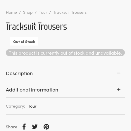
Home
/
Shop
/
Tour
/
Tracksuit Trousers
Tracksuit Trousers
Out of Stock
This product is currently out of stock and unavailable.
Description
Additional information
Category:
Tour
Share