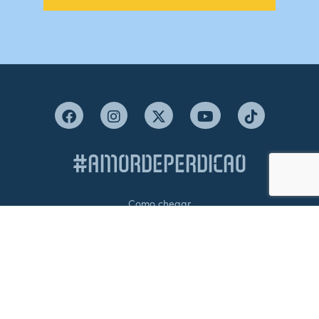
#AMORDEPERDICAO
Como chegar
Contacte-nos
Acreditações
Livro de Reclamações
Canal de Denúncias
Política de Privacidade e Proteção de Dados