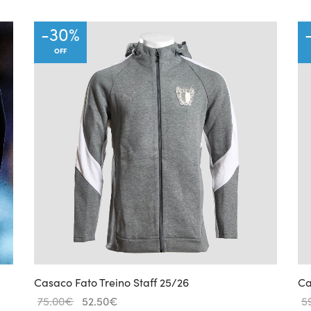
-
30
%
OFF
Casaco Fato Treino Staff 25/26
Ca
Original
Current
75.00
€
52.50
€
5