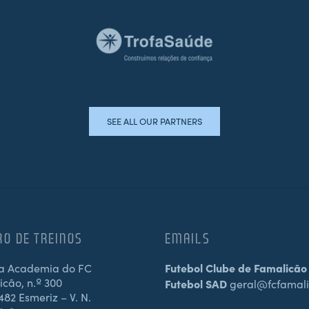
SEE ALL OUR PARTNERS
RO DE TREINOS
EMAILS
a Academia do FC
Futebol Clube de Famalicão
cão, n.º 300
Futebol SAD
geral@fcfamali
82 Esmeriz – V. N.