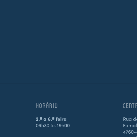
HORÁRIO
CENT
2.ª a 6.ª feira
Rua d
09h30 às 19h00
Famali
4760-4