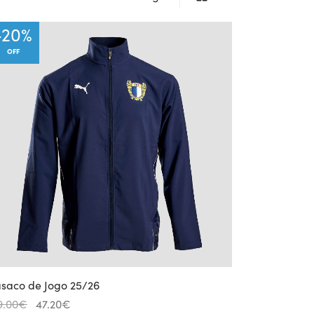
-
20
%
OFF
saco de Jogo 25/26
Original
Current
9.00
€
47.20
€