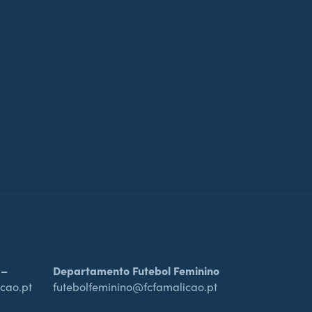
 –
Departamento Futebol Feminino
cao.pt
futebolfeminino@fcfamalicao.pt