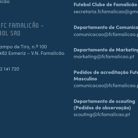
icão
Futebol Clube de Famalicão
secretaria.fcfamalicao@gm
 FC FAMALICÃO –
Departamento de Comunic
BOL SAD
comunicacao@fcfamalicao.
mpo de Tiro, n.º 100
Departamento de Marketin
482 Esmeriz – V.N. Famalicão
marketing@fcfamalicao.pt
2 141 720
Pedidos de acreditação Fut
Masculino
comunicacao@fcfamalicao.
Departamento de scouting
(Pedidos de observação)
scouting@fcfamalicao.pt