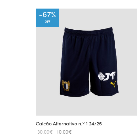
price
price
was:
is:
-
67
%
49.00€.
39.20€.
OFF
Calção Alternativo n.º 1 24/25
Original
Current
30.00
€
10.00
€