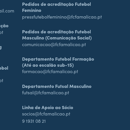
Pedidos de acreditação Futebol
Feminino
ail.com
pressfutebolfeminino@fcfamalicao.pt
ação
Pedidos de acreditação Futebol
pt
Masculino (Comunicação Social)
comunicacao@fcfamalicao.pt
g
Departamento Futebol Formação
(Até ao escalão sub-15)
ebol
formacao@fcfamalicao.pt
pt
Departamento Futsal Masculino
futsal@fcfamalicao.pt
Linha de Apoio ao Sócio
socios@fcfamalicao.pt
9 1931 08 21