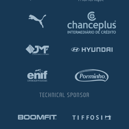
l de Denúncias
unds
actos
identes
ion
TECHNICAL SPONSOR