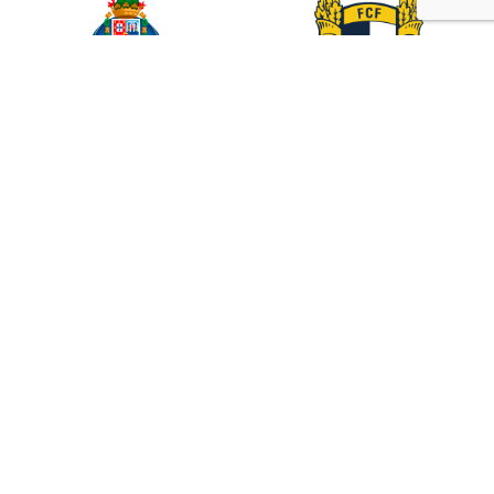
-
Liga Portugal Betclic
02 maio 2027
TBD
Estádio do Dragão
-
Liga Portugal Betclic