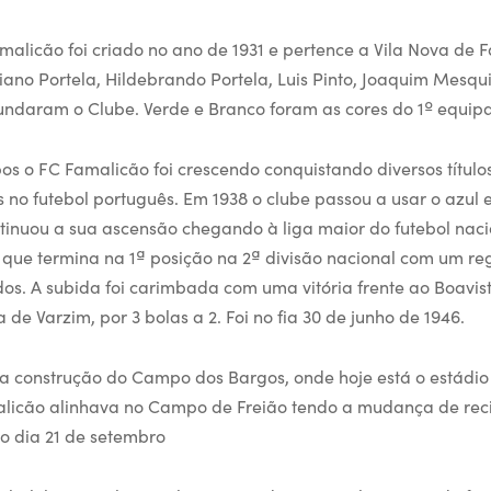
malicão foi criado no ano de 1931 e pertence a Vila Nova de F
iano Portela, Hildebrando Portela, Luis Pinto, Joaquim Mesquita
undaram o Clube. Verde e Branco foram as cores do 1º equip
os o FC Famalicão foi crescendo conquistando diversos título
 no futebol português. Em 1938 o clube passou a usar o azul
inuou a sua ascensão chegando à liga maior do futebol naci
 que termina na 1ª posição na 2ª divisão nacional com um reg
dos. A subida foi carimbada com uma vitória frente ao Boavis
de Varzim, por 3 bolas a 2. Foi no fia 30 de junho de 1946.
 a construção do Campo dos Bargos, onde hoje está o estádio
licão alinhava no Campo de Freião tendo a mudança de reci
no dia 21 de setembro