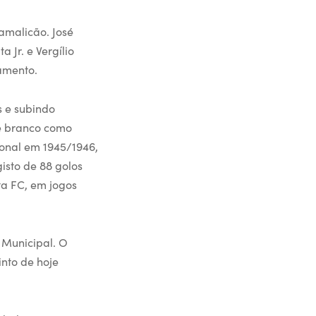
amalicão. José
 Jr. e Vergílio
amento.
s e subindo
 e branco como
onal em 1945/1946,
isto de 88 golos
ta FC, em jogos
 Municipal. O
nto de hoje