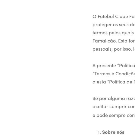
O Futebol Clube F
proteger os seus d
termos pelos quais
Famalicão. Esta fo
pessoais, por isso,
A presente “Políti
“Termos e Condiçõe
a esta “Política d
Se por alguma razã
aceitar cumprir co
e pode sempre con
Sobre nós