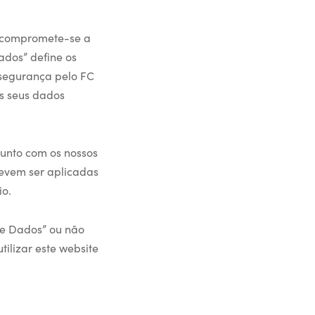
e compromete-se a
ados” define os
 segurança pelo FC
os seus dados
junto com os nossos
devem ser aplicadas
io.
de Dados” ou não
ilizar este website