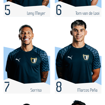
5
6
Leny Meyer
Tom van de Looi
7
8
Sorriso
Marcos Peña