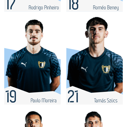
17
18
Rodrigo Pinheiro
Roméo Beney
19
21
Paulo Moreira
Tamás Szücs