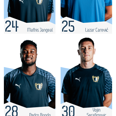
24
25
Mathis Jangeal
Lazar Carević
28
30
Vojin
Pedro Bondo
Serafimovic