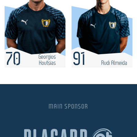
70
91
Georgios
Koutsias
Rudi Almeida
MAIN SPONSOR