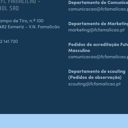
 FC FAMALICÃO –
Departamento de Comunic
BOL SAD
comunicacao@fcfamalicao.
mpo de Tiro, n.º 100
Departamento de Marketin
482 Esmeriz – V.N. Famalicão
marketing@fcfamalicao.pt
2 141 720
Pedidos de acreditação Fut
Masculino
comunicacao@fcfamalicao.
Departamento de scouting
(Pedidos de observação)
scouting@fcfamalicao.pt