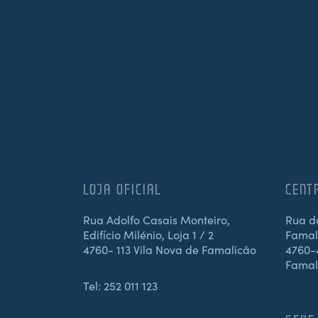
LOJA OFICIAL
CENT
Rua Adolfo Casais Monteiro,
Rua d
Edifício Milénio, Loja 1 / 2
Famali
4760- 113 Vila Nova de Famalicão
4760-4
Famal
Tel:
252 011 123