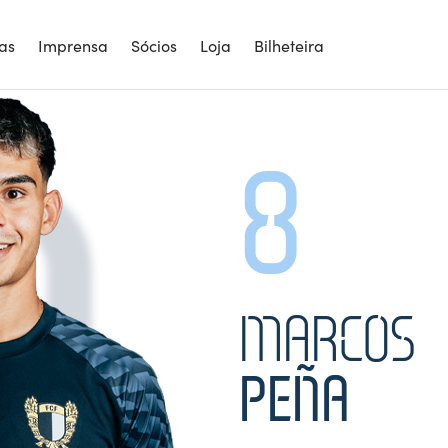
8
ias
Imprensa
Sócios
Loja
Bilheteira
8
MARCOS
PEÑA