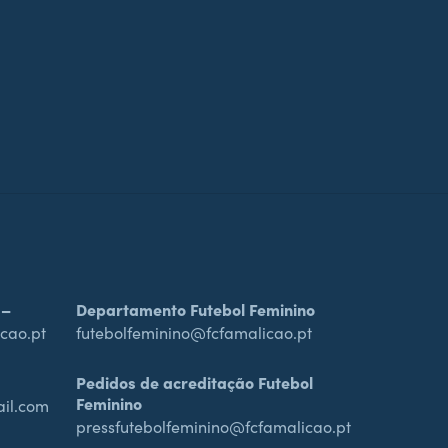
 –
Departamento Futebol Feminino
cao.pt
futebolfeminino@fcfamalicao.pt
Pedidos de acreditação Futebol
Feminino
ail.com
pressfutebolfeminino@fcfamalicao.pt