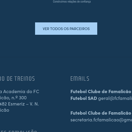
VER TODOS OS PARCEIROS
RO DE TREINOS
EMAILS
a Academia do FC
Futebol Clube de Famalicão
cão, n.º 300
Futebol SAD
geral@fcfamali
82 Esmeriz – V. N.
icão
Futebol Clube de Famalicão
secretaria.fcfamalicao@gm