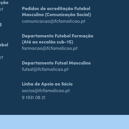
ação
Pedidos de acreditação Futebol
pt
Masculino (Comunicação Social)
comunicacao@fcfamalicao.pt
g
Departamento Futebol Formação
(Até ao escalão sub-15)
ebol
formacao@fcfamalicao.pt
pt
Departamento Futsal Masculino
futsal@fcfamalicao.pt
Linha de Apoio ao Sócio
socios@fcfamalicao.pt
9 1931 08 21