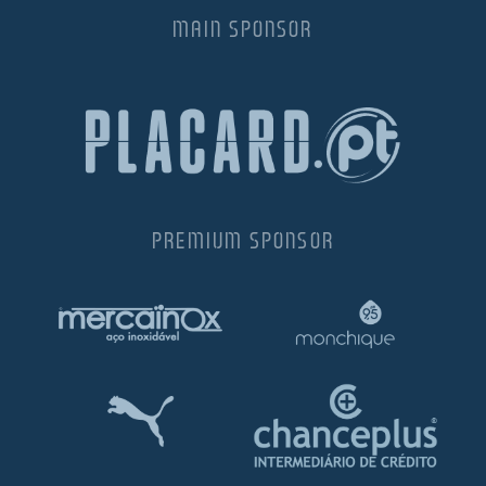
MAIN SPONSOR
ltados
ade
l de Denúncias
alações
actos
identes
ão
PREMIUM SPONSOR