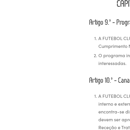
CAPÍ
Artigo 9.º – Pro
A FUTEBOL CL
Cumprimento N
O programa inc
interessadas.
Artigo 10.º – Can
A FUTEBOL CLU
interno e exte
encontra-se di
devem ser apre
Receção e Tr