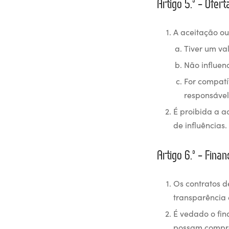
Artigo 5.º – Ofer
A aceitação ou
Tiver um va
Não influen
For compatí
responsável
É proibida a a
de influências.
Artigo 6.º – Fina
Os contratos d
transparência 
É vedado o fin
possam compr