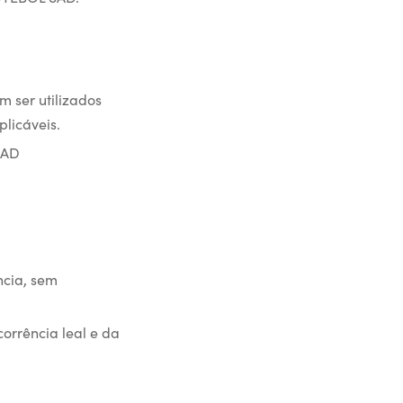
ser utilizados
licáveis.
SAD
ncia, sem
orrência leal e da