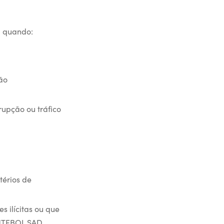
a quando:
ão
rupção ou tráfico
térios de
 ilícitas ou que
UTEBOL SAD.