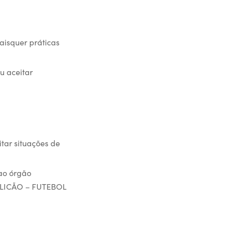
aisquer práticas
u aceitar
ar situações de
 ao órgão
ALICÃO – FUTEBOL