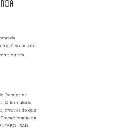
ÚNCIA
rama de
nfrações conexas.
emais partes
de Denúncias
s. O formulário
o, através do qual
o Procedimento de
 FUTEBOL SAD.