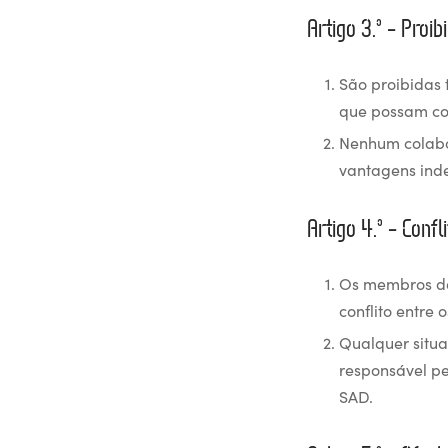
Artigo 3.º – Proib
São proibidas 
que possam con
Nenhum colabor
vantagens inde
Artigo 4.º – Confl
Os membros d
conflito entre 
Qualquer situa
responsável p
SAD.