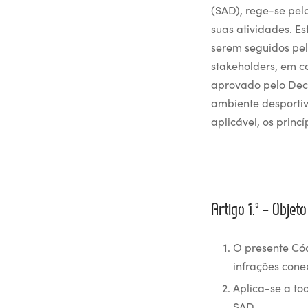
(SAD), rege-se pel
suas atividades. E
serem seguidos pel
stakeholders, em 
aprovado pelo Decr
ambiente desportiv
aplicável, os prin
Artigo 1.º – Objeto
O presente Cód
infrações con
Aplica-se a to
SAD.