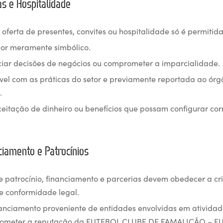
tas e Hospitalidade
 oferta de presentes, convites ou hospitalidade só é permitid
lor meramente simbólico.
ciar decisões de negócios ou comprometer a imparcialidade.
vel com as práticas do setor e previamente reportada ao órg
.
ceitação de dinheiro ou benefícios que possam configurar cor
nciamento e Patrocínios
e patrocínio, financiamento e parcerias devem obedecer a cri
e conformidade legal.
anciamento proveniente de entidades envolvidas em atividades
ometer a reputação da FUTEBOL CLUBE DE FAMALICÃO – F