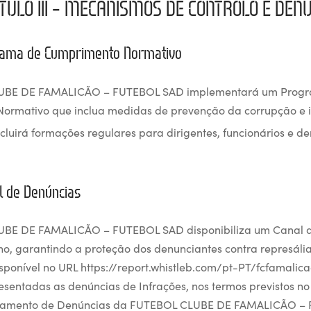
TULO III – MECANISMOS DE CONTROLO E DEN
grama de Cumprimento Normativo
UBE DE FAMALICÃO – FUTEBOL SAD implementará um Prog
ormativo que inclua medidas de prevenção da corrupção e i
luirá formações regulares para dirigentes, funcionários e d
al de Denúncias
BE DE FAMALICÃO – FUTEBOL SAD disponibiliza um Canal 
rno, garantindo a proteção dos denunciantes contra represália
sponível no URL https://report.whistleb.com/pt-PT/fcfamalica
sentadas as denúncias de Infrações, nos termos previstos n
atamento de Denúncias da FUTEBOL CLUBE DE FAMALICÃO –