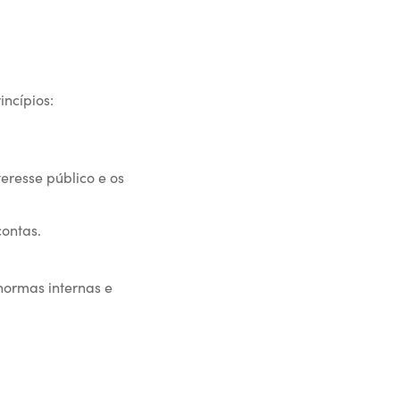
ncípios:
eresse público e os
ontas.
.
normas internas e