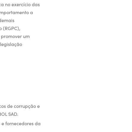
ca no exercício das
comportamento a
 demais
o (RGPC),
de promover um
legislação
cos de corrupção e
BOL SAD.
s e fornecedores da