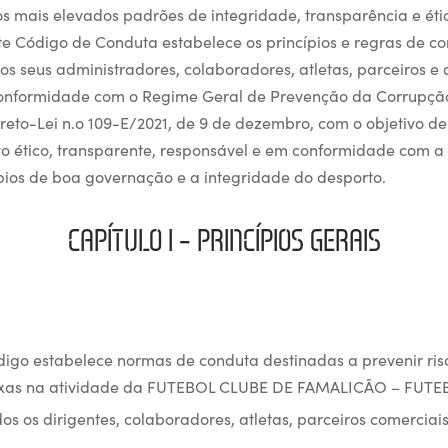
os mais elevados padrões de integridade, transparência e éti
ste Código de Conduta estabelece os princípios e regras de 
os seus administradores, colaboradores, atletas, parceiros e
conformidade com o Regime Geral de Prevenção da Corrupçã
eto-Lei n.o 109-E/2021, de 9 de dezembro, com o objetivo 
o ético, transparente, responsável e em conformidade com a 
cípios de boa governação e a integridade do desporto.
CAPÍTULO I – PRINCÍPIOS GERAIS
igo estabelece normas de conduta destinadas a prevenir ris
exas na atividade da FUTEBOL CLUBE DE FAMALICÃO – FUTE
dos os dirigentes, colaboradores, atletas, parceiros comerciai