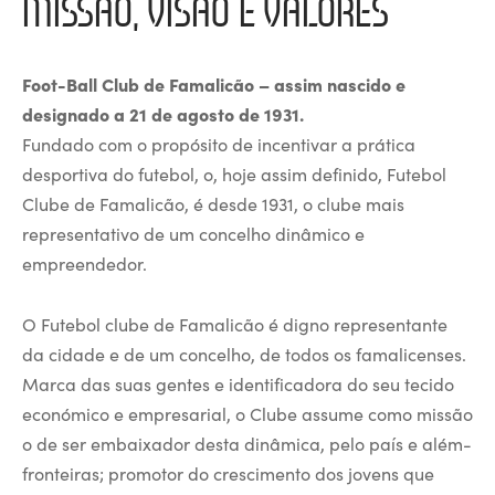
MISSÃO, VISÃO E VALORES
ltados
ade
l de Denúncias
Foot-Ball Club de Famalicão – assim nascido e
alações
actos
designado a 21 de agosto de 1931.
Fundado com o propósito de incentivar a prática
identes
desportiva do futebol, o, hoje assim definido, Futebol
Clube de Famalicão, é desde 1931, o clube mais
ão
representativo de um concelho dinâmico e
empreendedor.
O Futebol clube de Famalicão é digno representante
da cidade e de um concelho, de todos os famalicenses.
Marca das suas gentes e identificadora do seu tecido
económico e empresarial, o Clube assume como missão
o de ser embaixador desta dinâmica, pelo país e além-
fronteiras; promotor do crescimento dos jovens que