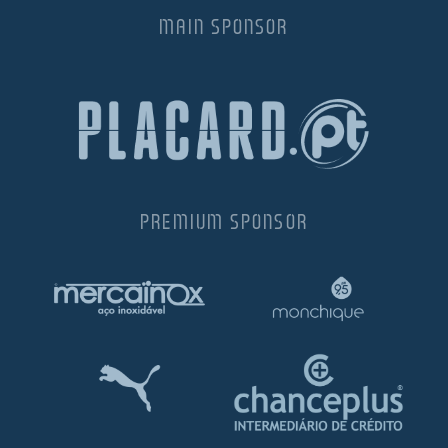
MAIN SPONSOR
ltados
ade
l de Denúncias
alações
actos
identes
ão
PREMIUM SPONSOR