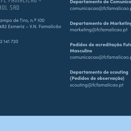
 FC FAMALICÃO –
Departamento de Comunic
BOL SAD
comunicacao@fcfamalicao.
mpo de Tiro, n.º 100
Departamento de Marketin
482 Esmeriz – V.N. Famalicão
marketing@fcfamalicao.pt
2 141 720
Pedidos de acreditação Fut
Masculino
comunicacao@fcfamalicao.
Departamento de scouting
(Pedidos de observação)
scouting@fcfamalicao.pt