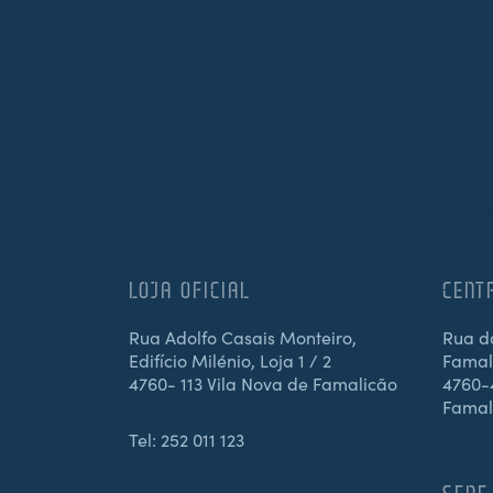
LOJA OFICIAL
CENT
Rua Adolfo Casais Monteiro,
Rua d
Edifício Milénio, Loja 1 / 2
Famali
4760- 113 Vila Nova de Famalicão
4760-4
Famal
Tel:
252 011 123