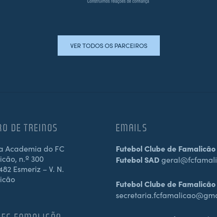
VER TODOS OS PARCEIROS
RO DE TREINOS
EMAILS
a Academia do FC
Futebol Clube de Famalicão
cão, n.º 300
Futebol SAD
geral@fcfamali
82 Esmeriz – V. N.
icão
Futebol Clube de Famalicão
secretaria.fcfamalicao@gm