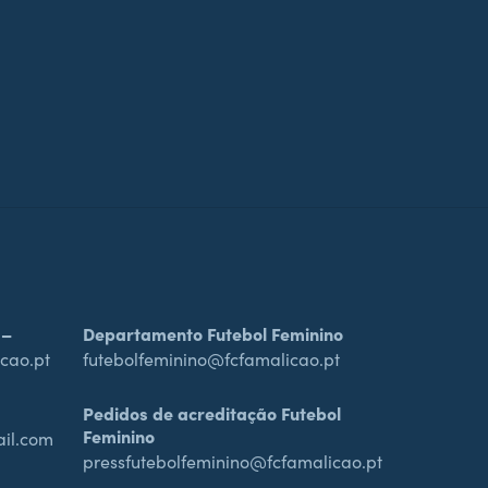
 –
Departamento Futebol Feminino
cao.pt
futebolfeminino@fcfamalicao.pt
Pedidos de acreditação Futebol
Feminino
ail.com
pressfutebolfeminino@fcfamalicao.pt