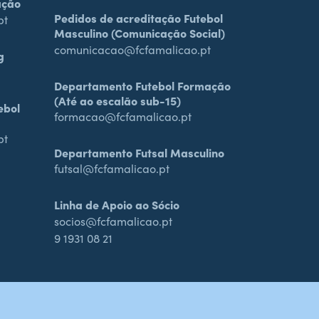
ação
Pedidos de acreditação Futebol
pt
Masculino (Comunicação Social)
comunicacao@fcfamalicao.pt
g
Departamento Futebol Formação
(Até ao escalão sub-15)
ebol
formacao@fcfamalicao.pt
pt
Departamento Futsal Masculino
futsal@fcfamalicao.pt
Linha de Apoio ao Sócio
socios@fcfamalicao.pt
9 1931 08 21