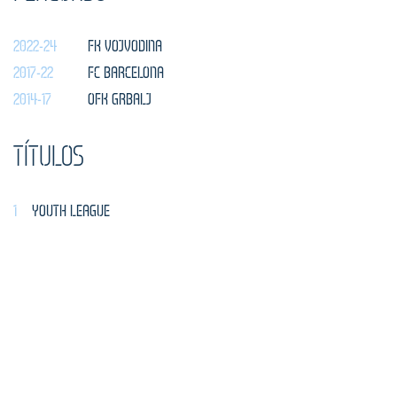
2022-24
FK VOJVODINA
2017-22
FC BARCELONA
2014-17
OFK GRBALJ
TÍTULOS
1
YOUTH LEAGUE