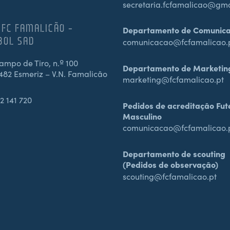
secretaria.fcfamalicao@gm
 FC FAMALICÃO –
Departamento de Comunic
BOL SAD
comunicacao@fcfamalicao.
mpo de Tiro, n.º 100
Departamento de Marketin
482 Esmeriz – V.N. Famalicão
marketing@fcfamalicao.pt
2 141 720
Pedidos de acreditação Fut
Masculino
comunicacao@fcfamalicao.
Departamento de scouting
(Pedidos de observação)
scouting@fcfamalicao.pt