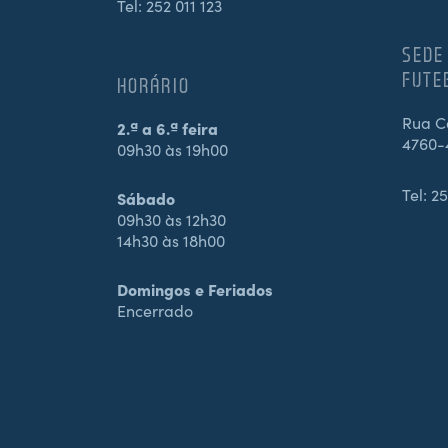
Tel:
252 011 123
SEDE
FUTE
HORÁRIO
Rua Ca
2.ª a 6.ª feira
4760-
09h30 às 19h00
Tel:
25
Sábado
09h30 às 12h30
14h30 às 18h00
Domingos e Feriados
Encerrado