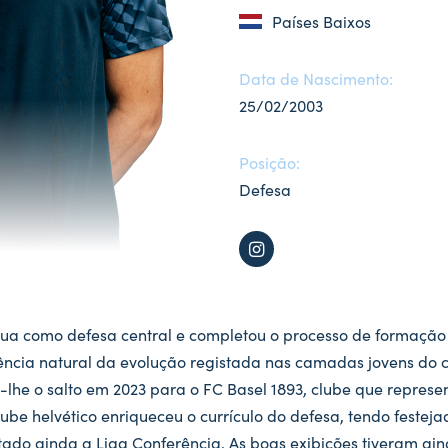
Países Baixos
Data de Nascimento:
25/02/2003
Posição:
Defesa
atua como defesa central e completou o processo de formaç
uência natural da evolução registada nas camadas jovens do 
-lhe o salto em 2023 para o FC Basel 1893, clube que represen
be helvético enriqueceu o currículo do defesa, tendo feste
tado ainda a Liga Conferência. As boas exibições tiveram ain