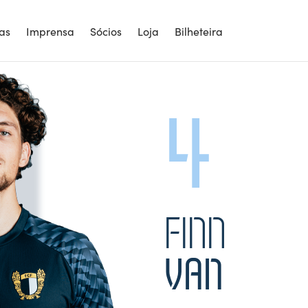
4
ias
Imprensa
Sócios
Loja
Bilheteira
4
FINN
VAN