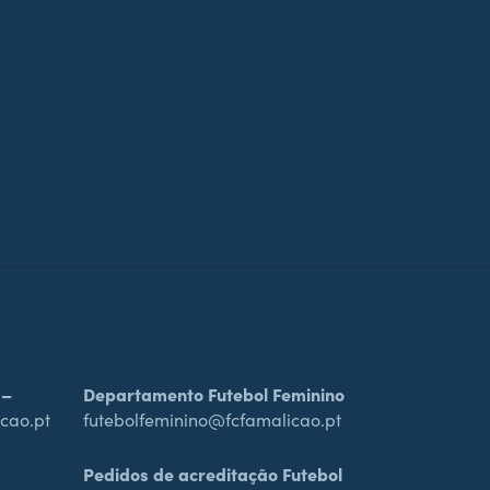
 –
Departamento Futebol Feminino
cao.pt
futebolfeminino@fcfamalicao.pt
Pedidos de acreditação Futebol