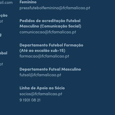
Feminino
ail.com
pressfutebolfeminino@fcfamalicao.pt
ação
Pedidos de acreditação Futebol
pt
Masculino (Comunicação Social)
comunicacao@fcfamalicao.pt
g
Departamento Futebol Formação
(Até ao escalão sub-15)
ebol
formacao@fcfamalicao.pt
pt
Departamento Futsal Masculino
futsal@fcfamalicao.pt
Linha de Apoio ao Sócio
socios@fcfamalicao.pt
9 1931 08 21