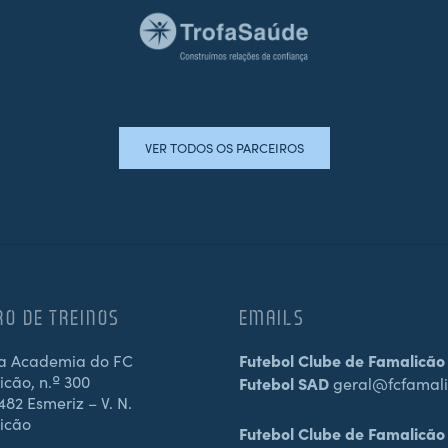
VER TODOS OS PARCEIROS
RO DE TREINOS
EMAILS
a Academia do FC
Futebol Clube de Famalicão
cão, n.º 300
Futebol SAD
geral@fcfamali
82 Esmeriz – V. N.
icão
Futebol Clube de Famalicão