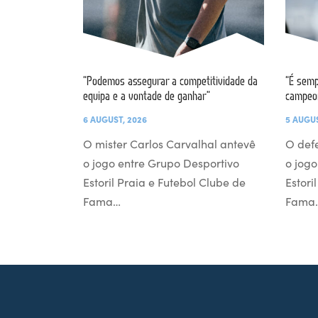
“Podemos assegurar a competitividade da
“É semp
equipa e a vontade de ganhar”
campeo
6 AUGUST, 2026
5 AUGUS
O mister Carlos Carvalhal antevê
O def
o jogo entre Grupo Desportivo
o jogo
Estoril Praia e Futebol Clube de
Estori
Fama…
Fama