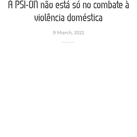
A PSI-ON não está só no combate à
l de Denúncias
violência doméstica
unds
actos
9 March, 2022
identes
ion