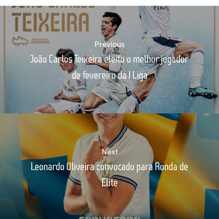
Previous
João Carlos Teixeira eleito o melhor jogador
de fevereiro da I Liga
Next
Leonardo Oliveira convocado para Ronda de
Elite