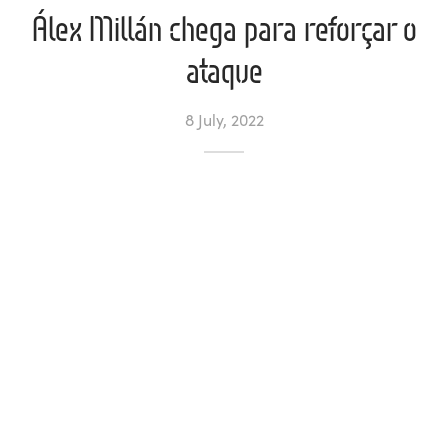
Álex Millán chega para reforçar o
l de Denúncias
ataque
unds
actos
8 July, 2022
identes
ion