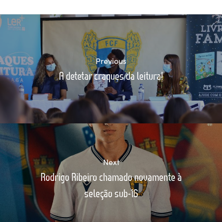
Previous
A detetar craques da leitura!
Next
Rodrigo Ribeiro chamado novamente à
seleção sub-16