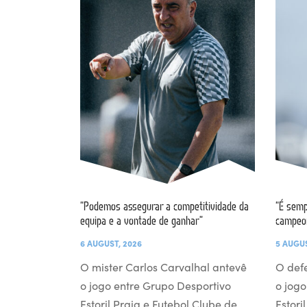
“Podemos assegurar a competitividade da
“É semp
equipa e a vontade de ganhar”
campeo
6 AUGUST, 2026
5 AUGUS
O mister Carlos Carvalhal antevê
O def
o jogo entre Grupo Desportivo
o jogo
Estoril Praia e Futebol Clube de
Estori