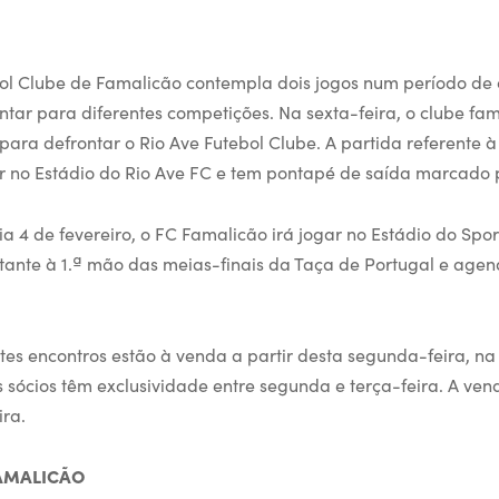
l Clube de Famalicão contempla dois jogos num período de 
ontar para diferentes competições. Na sexta-feira, o clube fa
para defrontar o Rio Ave Futebol Clube. A partida referente à
r no Estádio do Rio Ave FC e tem pontapé de saída marcado p
dia 4 de fevereiro, o FC Famalicão irá jogar no Estádio do Spor
tante à 1.ª mão das meias-finais da Taça de Portugal e agen
tes encontros estão à venda a partir desta segunda-feira, na l
s sócios têm exclusividade entre segunda e terça-feira. A ve
ira.
FAMALICÃO