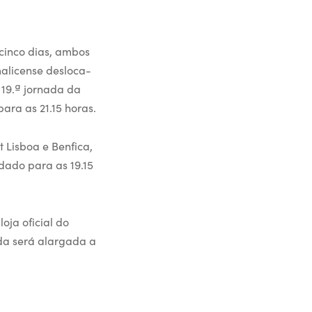
cinco dias, ambos
malicense desloca-
 19.ª jornada da
ara as 21.15 horas.
t Lisboa e Benfica,
dado para as 19.15
oja oficial do
nda será alargada a