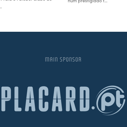
num prestigiado t…
…
MAIN SPONSOR