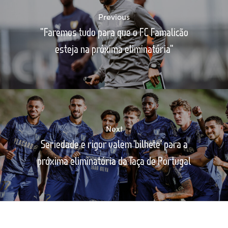
Previous
"Faremos tudo para que o FC Famalicão
esteja na próxima eliminatória"
Next
Seriedade e rigor valem 'bilhete' para a
próxima eliminatória da Taça de Portugal