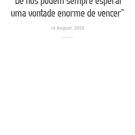
uma vontade enorme de vencer”
l de Denúncias
14 August, 2025
unds
actos
identes
ion