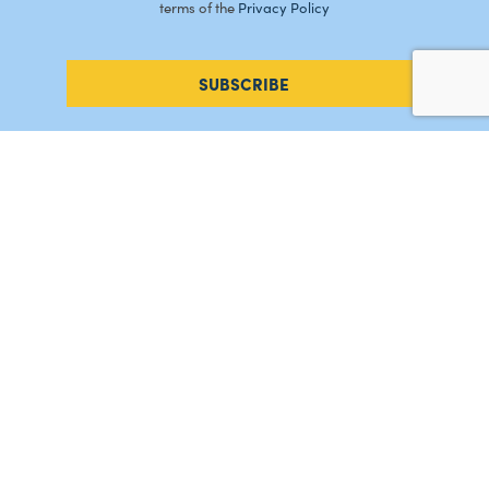
terms of the
Privacy Policy
SUBSCRIBE
#AMORDEPERDICAO
Como chegar
Contacte-nos
Acreditações