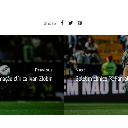
Share
Previous
Next
mação clínica Ivan Zlobin
Boletim clínico FC Fama