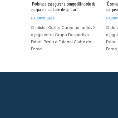
“Podemos assegurar a competitividade da
“É semp
equipa e a vontade de ganhar”
campeo
6 AUGUST, 2026
5 AUGUS
O mister Carlos Carvalhal antevê
O def
o jogo entre Grupo Desportivo
o jogo
Estoril Praia e Futebol Clube de
Estori
Fama…
Fama