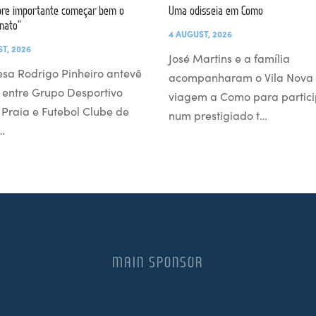
re importante começar bem o
Uma odisseia em Como
nato”
4 AUGUST, 2026
T, 2026
José Martins e a família
esa Rodrigo Pinheiro antevê
acompanharam o Vila Nova
 entre Grupo Desportivo
viagem a Como para partici
l Praia e Futebol Clube de
num prestigiado t…
…
MAIN SPONSOR