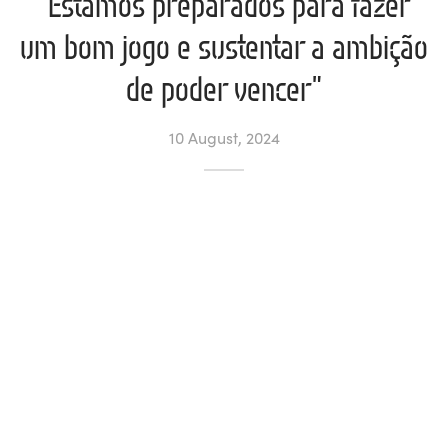
“Estamos preparados para fazer
um bom jogo e sustentar a ambição
l de Denúncias
de poder vencer”
unds
actos
10 August, 2024
identes
ion