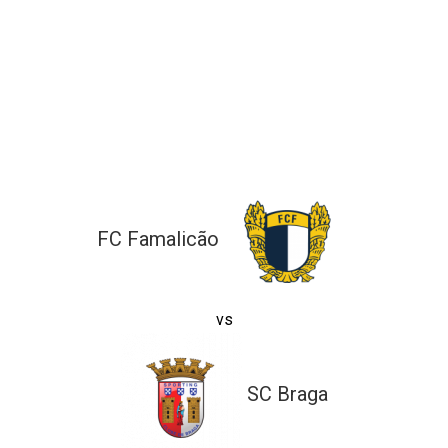
l de Denúncias
unds
actos
identes
ion
FC Famalicão
vs
SC Braga