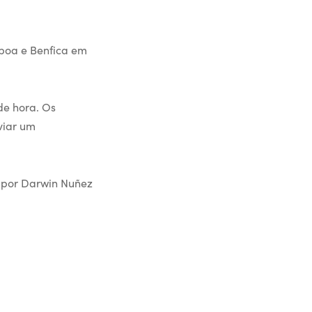
sboa e Benfica em
de hora. Os
viar um
e por Darwin Nuñez