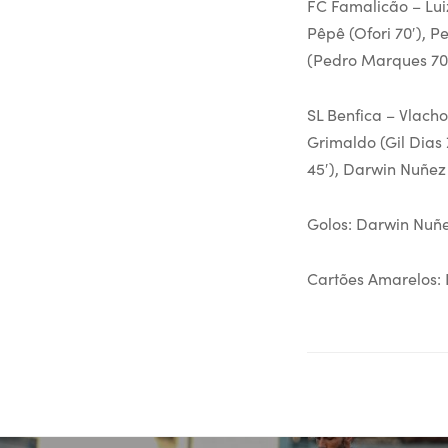
FC Famalicão – Luiz
Pêpê (Ofori 70′), P
(Pedro Marques 70′
SL Benfica – Vlach
Grimaldo (Gil Dias 
45′), Darwin Nuñez
Golos: Darwin Nuñez
Cartões Amarelos: Di