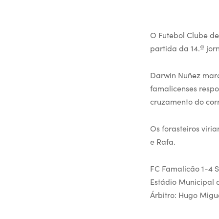
O Futebol Clube de
partida da 14.ª jo
Darwin Nuñez marco
famalicenses respo
cruzamento do corr
Os forasteiros vir
e Rafa.
FC Famalicão 1-4 S
Estádio Municipal 
Árbitro: Hugo Migu