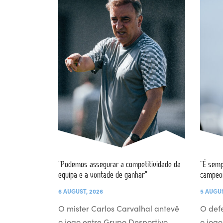
“Podemos assegurar a competitividade da
“É semp
equipa e a vontade de ganhar”
campeo
6 AUGUST, 2026
5 AUGUS
O mister Carlos Carvalhal antevê
O def
o jogo entre Grupo Desportivo
o jogo