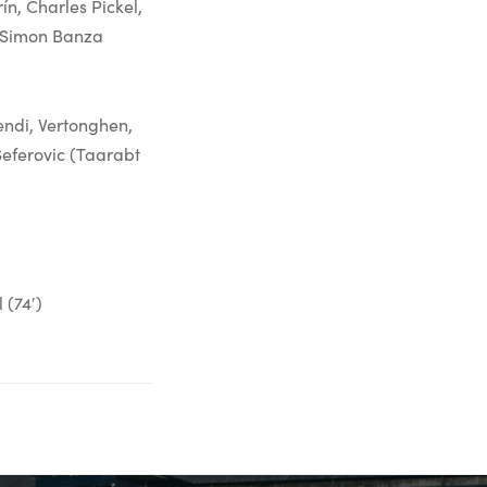
ín, Charles Pickel,
, Simon Banza
endi, Vertonghen,
 Seferovic (Taarabt
 (74′)