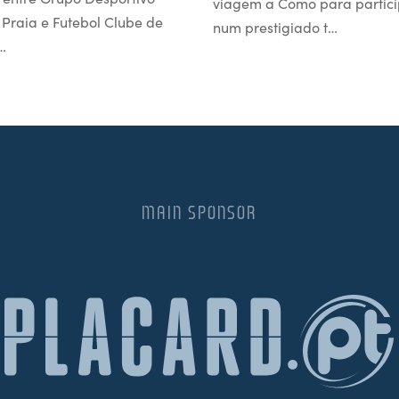
viagem a Como para partici
l Praia e Futebol Clube de
num prestigiado t…
…
MAIN SPONSOR