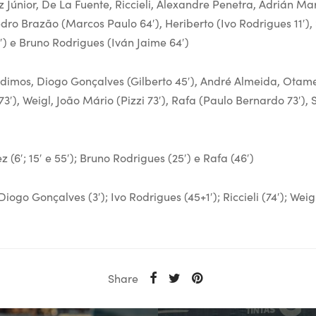
 Júnior, De La Fuente, Riccieli, Alexandre Penetra, Adrián Mar
edro Brazão (Marcos Paulo 64′), Heriberto (Ivo Rodrigues 11′)
) e Bruno Rodrigues (Iván Jaime 64′)
odimos, Diogo Gonçalves (Gilberto 45′), André Almeida, Otam
73′), Weigl, João Mário (Pizzi 73′), Rafa (Paulo Bernardo 73′),
 (6′; 15′ e 55′); Bruno Rodrigues (25′) e Rafa (46′)
ogo Gonçalves (3′); Ivo Rodrigues (45+1′); Riccieli (74′); Weigl
Share