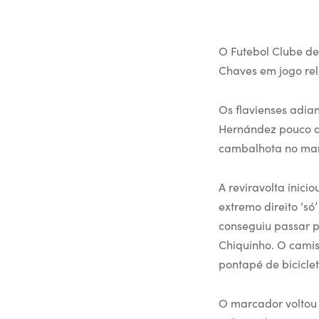
O Futebol Clube de
Chaves em jogo rela
Os flavienses adia
Hernández pouco de
cambalhota no mar
A reviravolta inici
extremo direito ‘s
conseguiu passar 
Chiquinho. O camis
pontapé de bicicle
O marcador voltou 