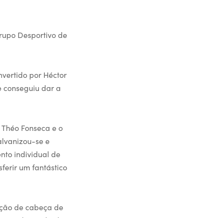
rupo Desportivo de
vertido por Héctor
e conseguiu dar a
u Théo Fonseca e o
alvanizou-se e
to individual de
ferir um fantástico
ação de cabeça de