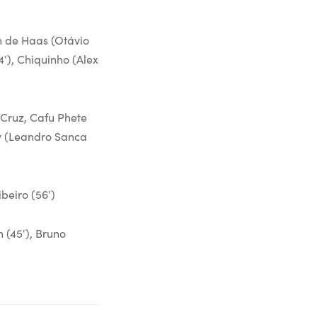
in de Haas (Otávio
4′), Chiquinho (Alex
 Cruz, Cafu Phete
ny (Leandro Sanca
beiro (56′)
 (45′), Bruno