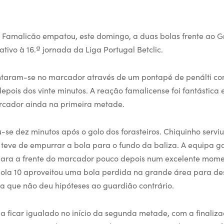
 Famalicão empatou, este domingo, a duas bolas frente ao G
tivo à 16.ª jornada da Liga Portugal Betclic.
ntaram-se no marcador através de um pontapé de penálti con
pois dos vinte minutos. A reação famalicense foi fantástica 
cador ainda na primeira metade.
ou-se dez minutos após o golo dos forasteiros. Chiquinho servi
ó’ teve de empurrar a bola para o fundo da baliza. A equipa g
para a frente do marcador pouco depois num excelente momen
ola 10 aproveitou uma bola perdida na grande área para des
ta que não deu hipóteses ao guardião contrário.
a ficar igualado no início da segunda metade, com a finaliz