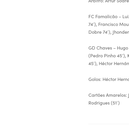
Árbitro: Artur Soar
FC Famalicão – Luiz
74′), Francisco Mou
Dobre 74′), Jhonde
GD Chaves – Hugo S
(Pedro Pinho 45′),
45′), Héctor Hernán
Golos: Héctor Herná
Cartões Amarelos: J
Rodrigues (51′)