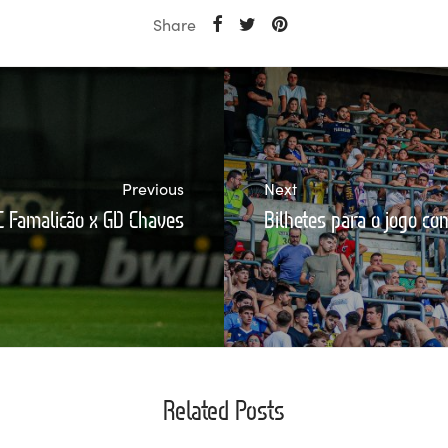
Share
Previous
Next
FC Famalicão x GD Chaves
Bilhetes para o jogo co
Related Posts