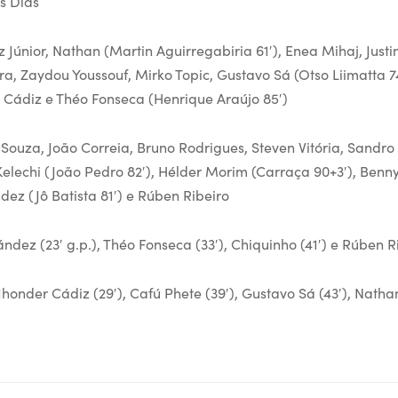
es Dias
 Júnior, Nathan (Martin Aguirregabiria 61′), Enea Mihaj, Just
ra, Zaydou Youssouf, Mirko Topic, Gustavo Sá (Otso Liimatta 7
r Cádiz e Théo Fonseca (Henrique Araújo 85′)
ouza, João Correia, Bruno Rodrigues, Steven Vitória, Sandro
 Kelechi (João Pedro 82′), Hélder Morim (Carraça 90+3′), Ben
dez (Jô Batista 81′) e Rúben Ribeiro
ndez (23′ g.p.), Théo Fonseca (33′), Chiquinho (41′) e Rúben Ri
honder Cádiz (29′), Cafú Phete (39′), Gustavo Sá (43′), Nathan