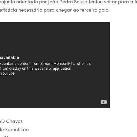
njunto orientado por João Pedro Sousa tentou voltar para a f
eficácia necessária para chegar ao terceiro golo.
GD Chaves
de Famalicão