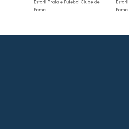
Estoril Praia e Futebol Clube de
Estori
Fama…
Fama