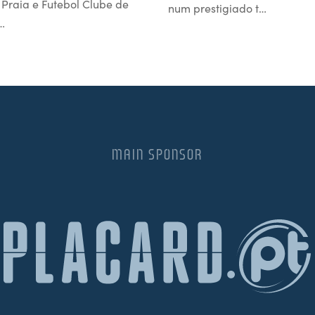
l Praia e Futebol Clube de
num prestigiado t…
…
MAIN SPONSOR