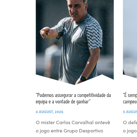
“Podemos assegurar a competitividade da
“É semp
equipa e a vontade de ganhar”
campeo
6 AUGUST, 2026
5 AUGUS
O mister Carlos Carvalhal antevê
O def
o jogo entre Grupo Desportivo
o jogo