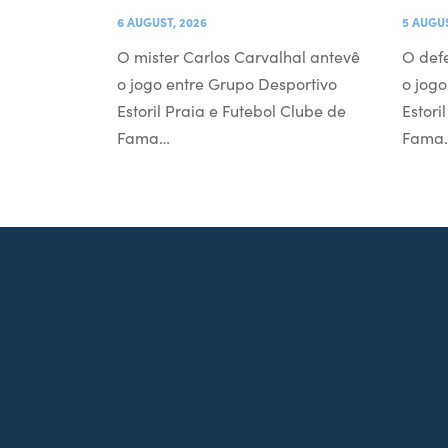
6 AUGUST, 2026
5 AUGUS
O mister Carlos Carvalhal antevê
O def
o jogo entre Grupo Desportivo
o jogo
Estoril Praia e Futebol Clube de
Estori
Fama…
Fama