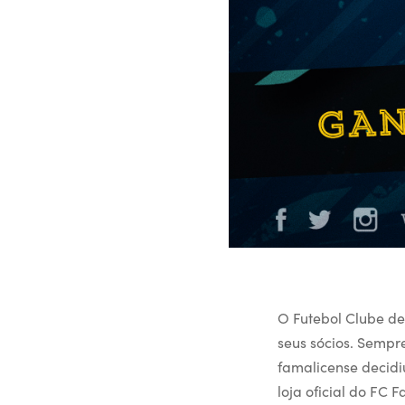
O Futebol Clube de
seus sócios. Sempr
famalicense decidi
loja oficial do FC 