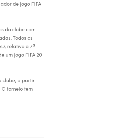
lador de jogo FIFA
os do clube com
tadas. Todos os
D, relativo à 7ª
de um jogo FIFA 20
 clube, a partir
 O torneio tem