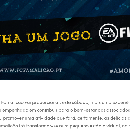
 Famalicão vai proporcionar, este sábado, mais uma experiên
e empenhado em contribuir para o bem-estar dos associados,
u promover uma atividade que fará, certamente, as delícias d
Famalicão irá transformar-se num pequeno estádio virtual, no 