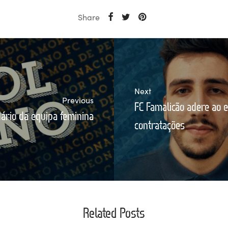
Share
Next
Previous
FC Famalicão adere ao 
ário da equipa feminina
contratações
Related Posts