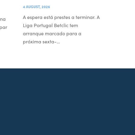
4 AUGUST, 2026
A espera está prestes a terminar. A
 na
Liga Portugal Betclic tem
par
arranque marcado para a
próxima sexta-…