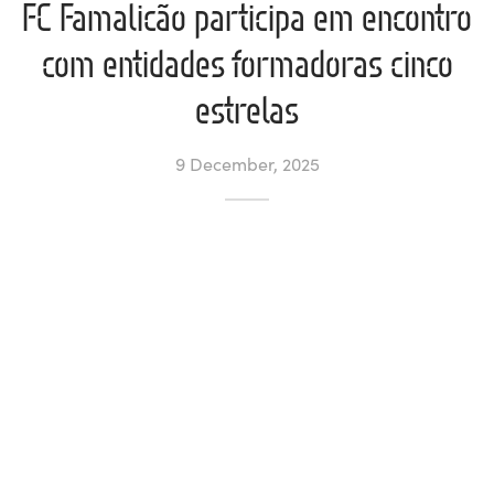
FC Famalicão participa em encontro
l de Denúncias
com entidades formadoras cinco
estrelas
unds
actos
identes
9 December, 2025
ion