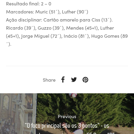
Resultado final: 2 – 0
Marcadores: Muric (51´), Luther (90´)
Ação disciplinar: Cartão amarelo para Ciss (13´).
Ricardo (39´), Guzzo (39´), Mendes (45+1), Luther
(45+1), Jorge Miguel (72´), Inácio (81´), Hugo Gomes (89
´).
Share
Previous
"O foco principal são os 3 pontos" - os